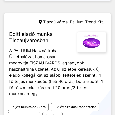
Tiszaújváros,
Pallium Trend Kft.
Bolti eladó munka
Tiszaújvárosban
A PALLIUM Használtruha
Üzlethálózat hamarosan
megnyitja TISZAÚJVÁROS legnagyobb
használtruha üzletét! Az új üzletbe keressük új
eladó kollégáikat az alábbi feltételek szerint: 1
fő teljes munkaidős (heti 40 órás) bolti eladót 1
fő részmunkaidős (heti 20 órás /3 teljes
munkanap egy...
Teljes munkaidő 8 óra
1-2 év szakmai tapasztalat