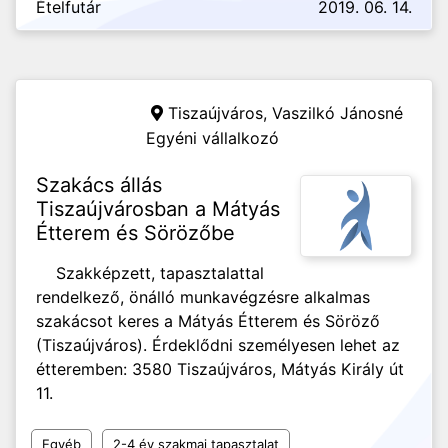
Ételfutár
2019. 06. 14.
Tiszaújváros,
Vaszilkó Jánosné
Egyéni vállalkozó
Szakács állás
Tiszaújvárosban a Mátyás
Étterem és Sörözőbe
Szakképzett, tapasztalattal
rendelkező, önálló munkavégzésre alkalmas
szakácsot keres a Mátyás Étterem és Söröző
(Tiszaújváros). Érdeklődni személyesen lehet az
étteremben: 3580 Tiszaújváros, Mátyás Király út
11.
Egyéb
2-4 év szakmai tapasztalat