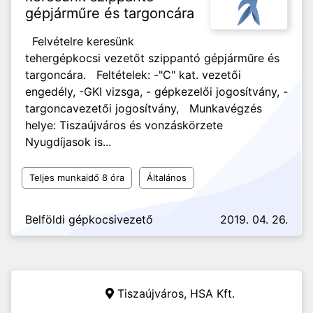
gépjárműre és targoncára
Felvételre keresünk
tehergépkocsi vezetőt szippantó gépjárműre és
targoncára. Feltételek: -"C" kat. vezetői
engedély, -GKI vizsga, - gépkezelői jogosítvány, -
targoncavezetői jogosítvány, Munkavégzés
helye: Tiszaújváros és vonzáskörzete
Nyugdíjasok is...
Teljes munkaidő 8 óra
Általános
Belföldi gépkocsivezető
2019. 04. 26.
Tiszaújváros,
HSA Kft.