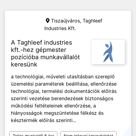
Tiszaújváros,
Taghleef
Industries Kft.
A Taghleef industries
kft.-hez gépmester
pozícióba munkavállalót
keresünk
a technológiai, műveleti utasításban szereplő
üzemelési paraméterek beállítása, ellenőrzése
technológiai, termelési dokumentációk előírás
szerinti vezetése berendezések biztonságos
működési feltételeinek ellenőrzése, a
hiányosságok megszüntetése félkész és
késztermék előírás szerinti...
Teljes munkaidő 8 óra
Nem igényel tapasztalatot