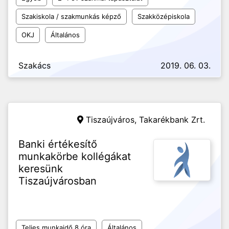
Szakiskola / szakmunkás képző
Szakközépiskola
OKJ
Általános
Szakács
2019. 06. 03.
Tiszaújváros,
Takarékbank Zrt.
Banki értékesítő
munkakörbe kollégákat
keresünk
Tiszaújvárosban
Teljes munkaidő 8 óra
Általános