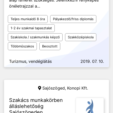
alap ismeret szükséges. Jelentkezni fényképes
önéletrajzzal a...
Teljes munkaidő 8 óra
Pályakezdő/friss diplomás
1-2 év szakmai tapasztalat
Szakiskola / szakmunkás képző
Szakközépiskola
Többműszakos
Beosztott
Turizmus, vendéglátás
2019. 07. 10.
Sajószöged,
Konopi Kft.
Szakács munkakörben
álláslehetőség
Sajószögeden