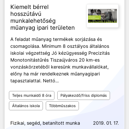
Kiemelt bérrel
hosszútávú
munkalehetőség
műanyag ipari területen
A feladat műanyag termékek sorjázása és
csomagolása. Minimum 8 osztályos általános
iskolai végzettség Jó kézügyesség Precizitás
Monotonitástűrés Tiszaújváros 20 km-es
vonzáskörzetéből keresünk munkavállalókat,
előny ha már rendelkeznek műanyagipari
tapasztalattal. Nettó...
Teljes munkaidő 8 óra
Pályakezdő/friss diplomás
Általános iskola
Többműszakos
Fizikai, segéd, betanított munka
2019. 01. 17.