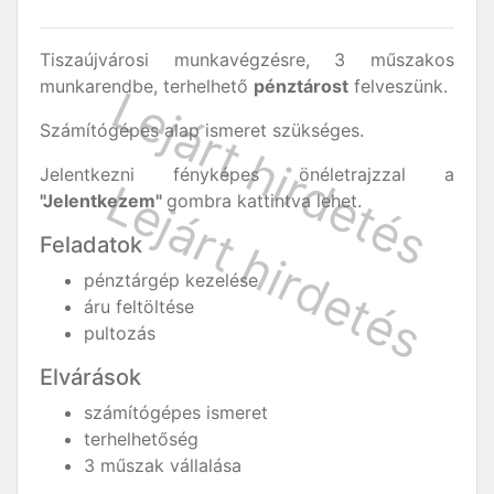
Tiszaújvárosi munkavégzésre, 3 műszakos
munkarendbe, terhelhető
pénztárost
felveszünk.
Számítógépes alap ismeret szükséges.
Jelentkezni fényképes önéletrajzzal a
"Jelentkezem"
gombra kattintva lehet.
Feladatok
pénztárgép kezelése
áru feltöltése
pultozás
Elvárások
számítógépes ismeret
terhelhetőség
3 műszak vállalása