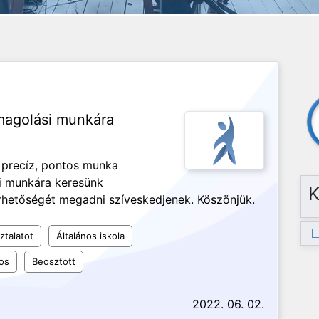
magolási munkára
 precíz, pontos munka
i munkára keresünk
K
érhetőségét megadni szíveskedjenek. Köszönjük.
ztalatot
Általános iskola
os
Beosztott
2022. 06. 02.