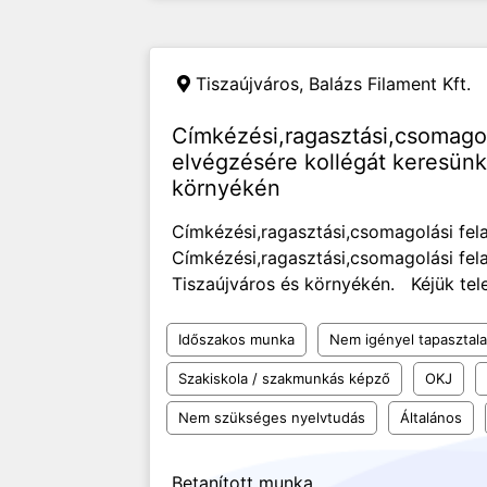
Tiszaújváros,
Balázs Filament Kft.
Címkézési,ragasztási,csomagol
elvégzésére kollégát keresünk
környékén
Címkézési,ragasztási,csomagolási fel
Címkézési,ragasztási,csomagolási fel
Tiszaújváros és környékén. Kéjük tele
Időszakos munka
Nem igényel tapasztala
Szakiskola / szakmunkás képző
OKJ
Nem szükséges nyelvtudás
Általános
Betanított munka