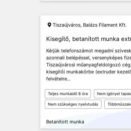
Tiszaújváros,
Balázs Filament Kft.
Kisegítő, betanított munka ext
Kérjük telefonszámot megadni szíves
azonnali belépéssel, versenyképes fi
Tiszaújvárosi műanyagfeldolgozó cé
kisegítői munkakörbe (extruder kezel
felvételre...
Teljes munkaidő 8 óra
Nem igényel tapas
Nem szükséges nyelvtudás
Többműszak
Betanított munka