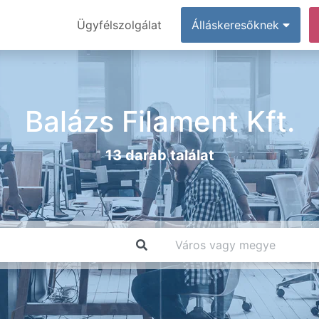
Ügyfélszolgálat
Álláskeresőknek
Balázs Filament Kft.
13 darab találat