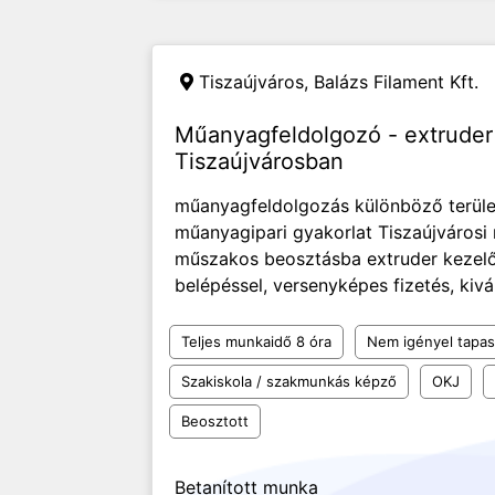
Tiszaújváros,
Balázs Filament Kft.
Műanyagfeldolgozó - extruder 
Tiszaújvárosban
műanyagfeldolgozás különböző terület
műanyagipari gyakorlat Tiszaújváros
műszakos beosztásba extruder kezelőt
belépéssel, versenyképes fizetés, ki
Teljes munkaidő 8 óra
Nem igényel tapas
Szakiskola / szakmunkás képző
OKJ
Beosztott
Betanított munka