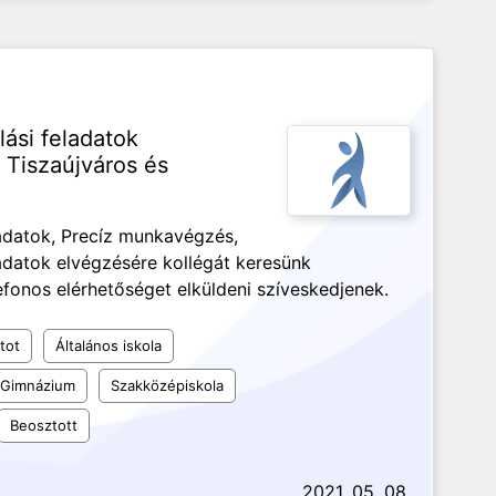
ási feladatok
 Tiszaújváros és
adatok, Precíz munkavégzés,
adatok elvégzésére kollégát keresünk
fonos elérhetőséget elküldeni szíveskedjenek.
tot
Általános iskola
Gimnázium
Szakközépiskola
Beosztott
2021. 05. 08.