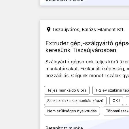
Tiszaújváros,
Balázs Filament Kft.
Extruder gép,-szálgyártó géps
keresünk Tiszaújvárosban
Szálgyártó gépsorunk teljes körű üze
munkatársakat. Fizikai állóképesség, 
hozzáállás. Cégünk monofil szálak gyá
Teljes munkaidő 8 óra
1-2 év szakmai tap
Szakiskola / szakmunkás képző
OKJ
Nem szükséges nyelvtudás
Többműszak
Betanított munka