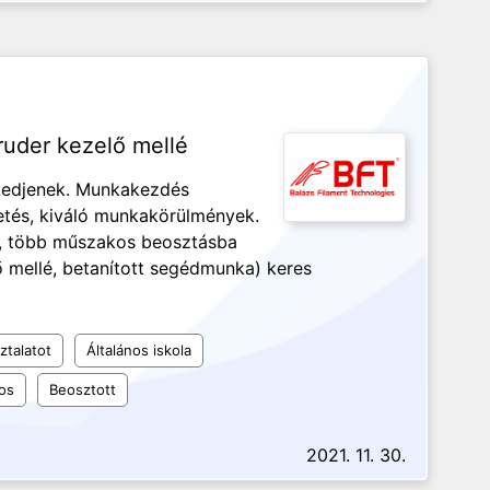
ruder kezelő mellé
kedjenek. Munkakezdés
zetés, kiváló munkakörülmények.
g, több műszakos beosztásba
ő mellé, betanított segédmunka) keres
ztalatot
Általános iskola
os
Beosztott
2021. 11. 30.