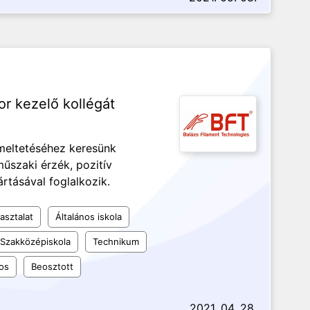
or kezelő kollégát
meltetéséhez keresünk
műszaki érzék, pozitív
rtásával foglalkozik.
asztalat
Általános iskola
Szakközépiskola
Technikum
os
Beosztott
2021. 04. 28.