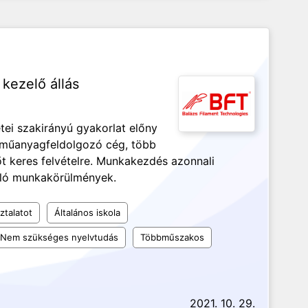
kezelő állás
ei szakirányú gyakorlat előny
i műanyagfeldolgozó cég, több
 keres felvételre. Munkakezdés azonnali
váló munkakörülmények.
ztalatot
Általános iskola
Nem szükséges nyelvtudás
Többműszakos
2021. 10. 29.