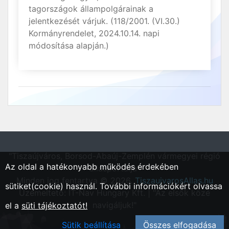
tagországok állampolgárainak a
jelentkezését várjuk. (118/2001. (VI.30.)
Kormányrendelet, 2024.10.14. napi
módosítása alapján.)
"Tiszaújváros, Borsod-Abaúj-Zemplén vármegyei régió
Az oldal a hatékonyabb működés érdekében
állásportálja"
Minden jog fentartva © 2026.
TiszaujvarosAllas.hu
sütiket(cookie) használ. További információkért olvassa
Üzemeltető: IT-Nav Hungary Kft. | "Az elsők közé
navigáljuk!"
el a
süti tájékoztatót!
Sütik beállítása
Összes elfogadása