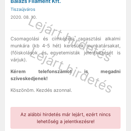
Balázs Filament Kft.
Tiszaújváros
2020. 08. 10.
Csomagolási és címkézési, ragasztási alkalmi
munkára (kb 4-5 hét) keresünk munkatársakat,
(főiskolások és egyetemisták jelentkezését is
várjuk).
Kérem telefonszámot is megadni
szíveskedjenek!
Köszönöm. Kezdés azonnal.
Az alábbi hirdetés már lejárt, ezért nincs
lehetőség a jelentkezésre!