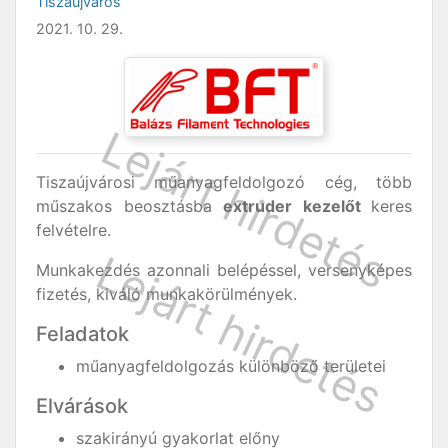
Tiszaújváros
2021. 10. 29.
Tiszaújvárosi műanyagfeldolgozó cég, több
műszakos beosztásba
extruder kezelőt
keres
felvételre.
Munkakezdés azonnali belépéssel, versenyképes
fizetés, kiváló munkakörülmények.
Feladatok
műanyagfeldolgozás különböző területei
Elvárások
szakirányú gyakorlat előny