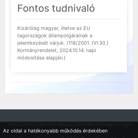
Fontos tudnivaló
Kizárólag magyar, illetve az EU
tagországok állampolgárainak a
jelentkezését várjuk. (118/2001. (VI.30.)
Kormányrendelet, 2024.10.14. napi
módosítása alapján.)
"Tiszaújváros, Borsod-Abaúj-Zemplén vármegyei régió
Az oldal a hatékonyabb működés érdekében
állásportálja"