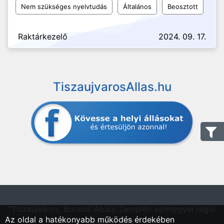
Nem szükséges nyelvtudás
Általános
Beosztott
Raktárkezelő
2024. 09. 17.
TiszaujvarosAllas.hu
"Tiszaújváros, Borsod-Abaúj-Zemplén vármegyei régió
Az oldal a hatékonyabb működés érdekében
állásportálja"