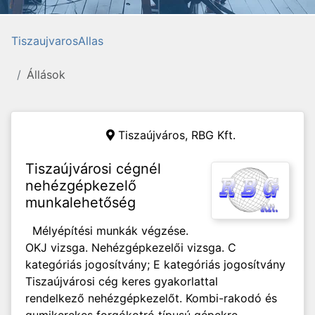
TiszaujvarosAllas
Állások
Tiszaújváros,
RBG Kft.
Tiszaújvárosi cégnél
nehézgépkezelő
munkalehetőség
Mélyépítési munkák végzése.
OKJ vizsga. Nehézgépkezelői vizsga. C
kategóriás jogosítvány; E kategóriás jogosítvány
Tiszaújvárosi cég keres gyakorlattal
rendelkező nehézgépkezelőt. Kombi-rakodó és