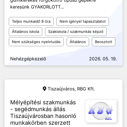
gumikerekes forgókotró típusú gépekre
keresünk GYAKORLOTT...
Teljes munkaidő 8 óra
Nem igényel tapasztalatot
Általános iskola
Szakiskola / szakmunkás képző
Nem szükséges nyelvtudás
Általános
Beosztott
Nehézgépkezelő
2026. 05. 19.
Tiszaújváros,
RBG Kft.
Mélyépítési szakmunkás
- segédmunkás állás
Tiszaújvárosban hasonló
munkakörben szerzett