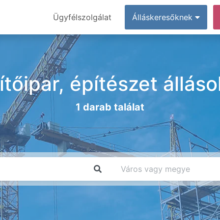
Ügyfélszolgálat
Álláskeresőknek
ítőipar, építészet állá
1 darab találat