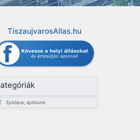
TiszaujvarosAllas.hu
ategóriák
Építőipar, építészet