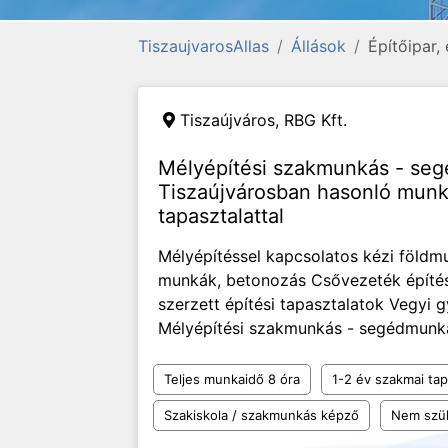
TiszaujvarosAllas
Állások
Építőipar,
Tiszaújváros,
RBG Kft.
Mélyépítési szakmunkás - seg
Tiszaújvárosban hasonló munk
tapasztalattal
Mélyépítéssel kapcsolatos kézi föld
munkák, betonozás Csővezeték építés
szerzett építési tapasztalatok Vegyi
Mélyépítési szakmunkás - segédmunkás
Teljes munkaidő 8 óra
1-2 év szakmai tap
Szakiskola / szakmunkás képző
Nem szü