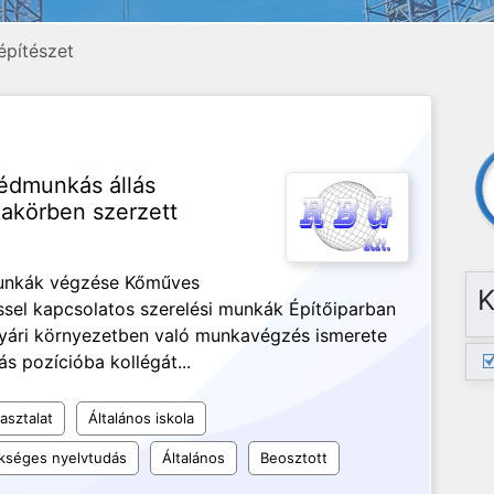
 építészet
édmunkás állás
akörben szerzett
munkák végzése Kőműves
K
sel kapcsolatos szerelési munkák Építőiparban
 gyári környezetben való munkavégzés ismerete
 pozícióba kollégát...
asztalat
Általános iskola
kséges nyelvtudás
Általános
Beosztott