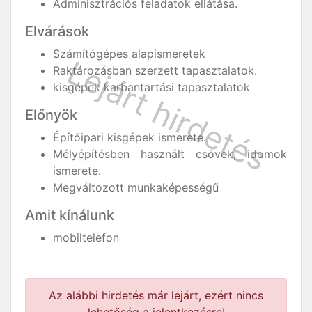
Adminisztrációs feladatok ellátása.
Elvárások
Számítógépes alapismeretek
Raktározásban szerzett tapasztalatok.
kisgépek karbantartási tapasztalatok
Előnyök
Építőipari kisgépek ismerete.
Mélyépítésben használt csővek, idomok
ismerete.
Megváltozott munkaképességű
Amit kínálunk
mobiltelefon
Az alábbi hirdetés már lejárt, ezért nincs