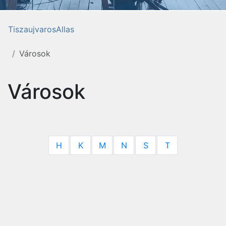
TiszaujvarosAllas
Városok
Városok
H
K
M
N
S
T