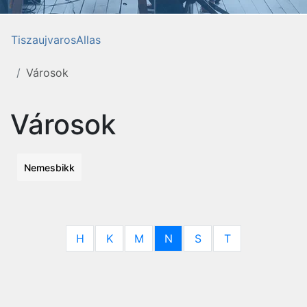
TiszaujvarosAllas
Városok
Városok
Nemesbikk
H
K
M
N
S
T