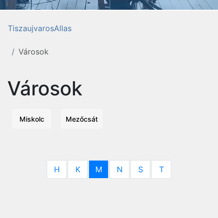
TiszaujvarosAllas
Városok
Városok
Miskolc
Mezőcsát
H
K
M
N
S
T