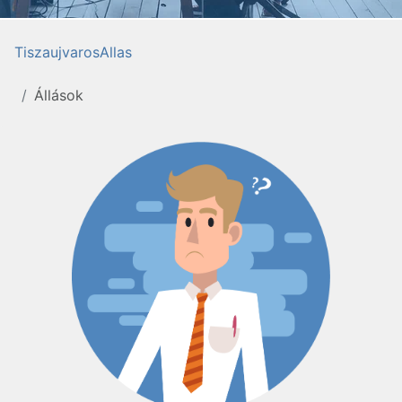
TiszaujvarosAllas
Állások