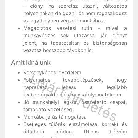
– előny, ha szeretsz utazni, változatos
helyszíneken dolgozni, és nem ragaszkodsz
az egy helyben végzett munkához.
Magabiztos vezetési rutin – mivel a
munkavégzés sok utazással jár, előnyt
jelent, ha tapasztaltan és biztonságosan
vezetsz hosszabb távokon is.
Amit kínálunk
Versenyképes jövedelem
Folyamatos továbbképzések, hogy
naprakész lehess a legújabb
technológiákban és munkafolyamatokban.
Jó munkahelyi légkör, összetartó csapat,
támogató vezetőség.
Munkába járás támogatása
Esetleges túlórák elszámolása, korrekt és
átlátható módon. (Nincs hétvégi