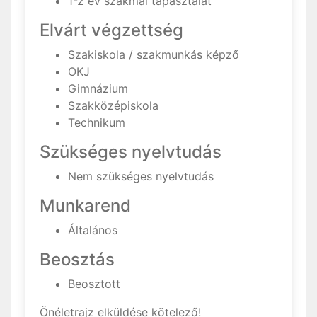
1-2 év szakmai tapasztalat
Elvárt végzettség
Szakiskola / szakmunkás képző
OKJ
Gimnázium
Szakközépiskola
Technikum
Szükséges nyelvtudás
Nem szükséges nyelvtudás
Munkarend
Általános
Beosztás
Beosztott
Önéletrajz elküldése kötelező!