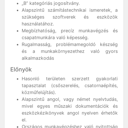
„B” kategóriás jogosítvány.
Alapszintű számítástechnikai ismeretek, a
szükséges szoftverek és eszközök
használatához.
Megbízhatóság, precíz munkavégzés és
csapatmunkára való képesség.
Rugalmasság, problémamegoldó készség
és a munkakörnyezethez való gyors
alkalmazkodás
Előnyök
Hasonló területen szerzett gyakorlati
tapasztalat (csőszerelés, csatornaépítés,
közműfelújítás).
Alapszintű angol, vagy német nyelvtudás,
mivel egyes műszaki dokumentációk és
eszközkézikönyvek angol nyelven érhetők
el.
Országos munkavégzéshez való nyitottság