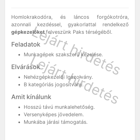
Homlokrakodóra, és láncos forgókotróra,
azonnali kezdéssel, gyakorlattal rendelkező
gépkezelőket
felveszünk Paks térségéből.
Feladatok
Munkagépek szakszerű kezelése.
Elvárások
Nehézgépkezelői Igazolvány.
B kategóriás jogosítvány.
Amit kínálunk
Hosszú távú munkalehetőség.
Versenyképes jövedelem.
Munkába járási támogatás.