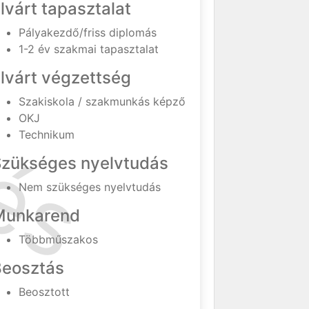
lvárt tapasztalat
Pályakezdő/friss diplomás
1-2 év szakmai tapasztalat
lvárt végzettség
Szakiskola / szakmunkás képző
OKJ
Technikum
Szükséges nyelvtudás
Nem szükséges nyelvtudás
Munkarend
Többműszakos
Beosztás
Beosztott