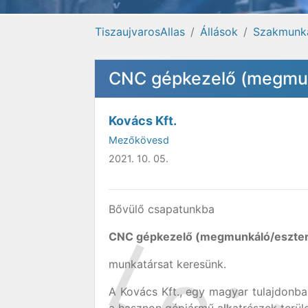
TiszaujvarosAllas
Állások
Szakmunk
CNC gépkezelő (megmun
Kovács Kft.
Mezőkövesd
2021. 10. 05.
Bővülő csapatunkba
CNC gépkezelő (megmunkáló/eszte
munkatársat keresünk.
A Kovács Kft., egy magyar tulajdonban