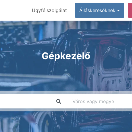
Ügyfélszolgálat
Álláskeresőknek
Gépkezelő