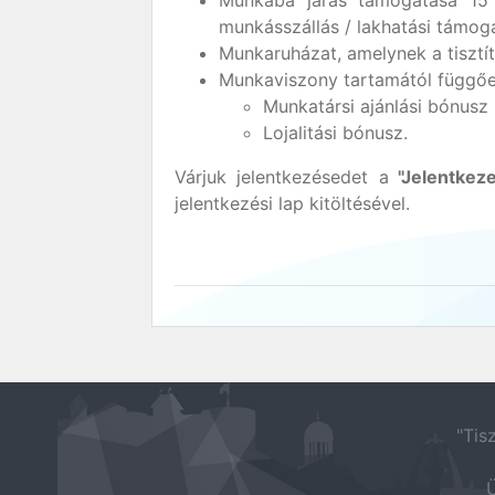
Munkába járás támogatása 15 
munkásszállás / lakhatási támoga
Munkaruházat, amelynek a tisztí
Munkaviszony tartamától függően
Munkatársi ajánlási bónusz
Lojalitási bónusz.
Várjuk jelentkezésedet a
"Jelentke
jelentkezési lap kitöltésével.
"Tis
Ü