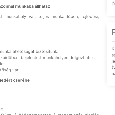
Ö
 azonnal munkába állhatsz
tt munkahely vár, teljes munkaidőben, fejlődési,
K
 munkalehetőséget biztosítunk.
t
nkaidőben, bejelentett munkahelyen dolgozhatsz.
j
et.
(
tőség vár.
n
gedért cserébe
.
e.