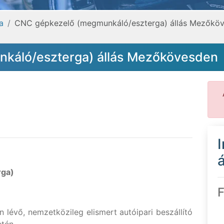
a
CNC gépkezelő (megmunkáló/eszterga) állás Mezőkö
káló/eszterga) állás Mezőkövesden
á
rga)
F
 lévő, nemzetközileg elismert autóipari beszállító