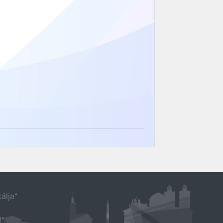
álja"
!"