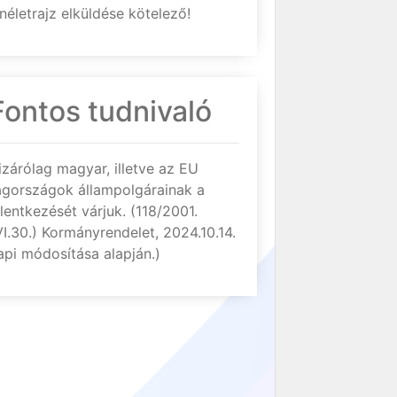
néletrajz elküldése kötelező!
Fontos tudnivaló
izárólag magyar, illetve az EU
agországok állampolgárainak a
elentkezését várjuk. (118/2001.
VI.30.) Kormányrendelet, 2024.10.14.
api módosítása alapján.)