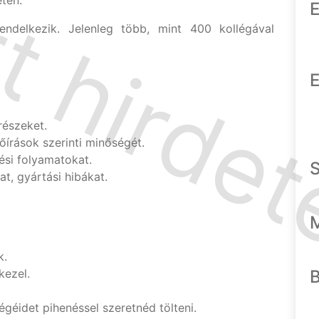
tén.
E
endelkezik. Jelenleg több, mint 400 kollégával
E
részeket.
őírások szerinti minőségét.
si folyamatokat.
t, gyártási hibákat.
k.
kezel.
égéidet pihenéssel szeretnéd tölteni.