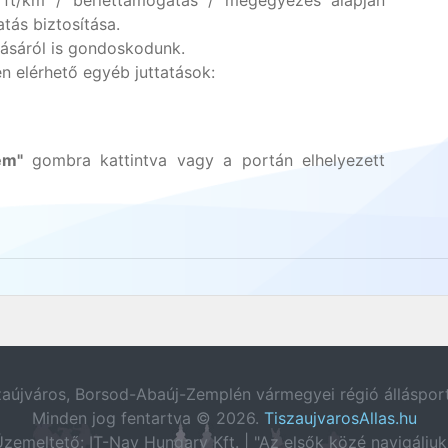
ft/km / bérlettámogatás / megegyezés alapján
tás biztosítása.
tásáról is gondoskodunk.
 elérhető egyéb juttatások:
zem"
gombra kattintva vagy a portán elhelyezett
zaújváros, Borsod-Abaúj-Zemplén vármegyei régió állásport
Minden jog fentartva © 2026.
TiszaujvarosAllas.hu
zemeltető: IT-Nav Hungary Kft. | "Az elsők közé navigáljuk