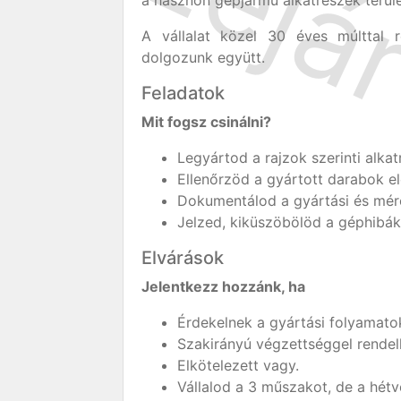
a hasznon gépjármű alkatrészek terüle
A vállalat közel 30 éves múlttal r
dolgozunk együtt.
Feladatok
Mit fogsz csinálni?
Legyártod a rajzok szerinti alkat
Ellenőrzöd a gyártott darabok el
Dokumentálod a gyártási és méré
Jelzed, kiküszöbölöd a géphibáka
Elvárások
Jelentkezz hozzánk, ha
Érdekelnek a gyártási folyamato
Szakirányú végzettséggel rendel
Elkötelezett vagy.
Vállalod a 3 műszakot, de a hétv