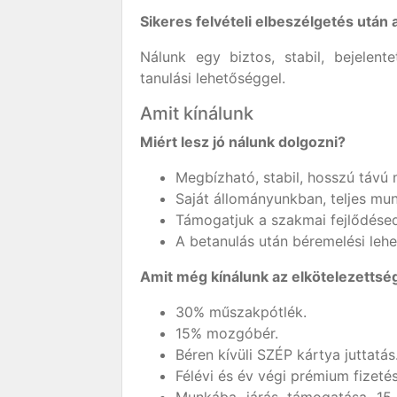
Sikeres felvételi elbeszélgetés után
Nálunk egy biztos, stabil, bejelente
tanulási lehetőséggel.
Amit kínálunk
Miért lesz jó nálunk dolgozni?
Megbízható, stabil, hosszú távú
Saját állományunkban, teljes mu
Támogatjuk a szakmai fejlődésed
A betanulás után béremelési lehe
Amit még kínálunk az elkötelezettsé
30% műszakpótlék.
15% mozgóbér.
Béren kívüli SZÉP kártya juttatás
Félévi és év végi prémium fizetés