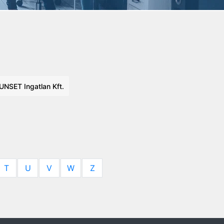
UNSET Ingatlan Kft.
T
U
V
W
Z