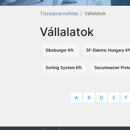
TiszaujvarosAllas
Vállalatok
Vállalatok
Siboburger Kft.
SF-Elektric Hungary Kf
Sorting System Kft.
Securimaster Prote
A
B
D
E
F