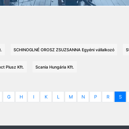
t.
SCHINOGLNÉ OROSZ ZSUZSANNA Egyéni vállalkozó
S
ct Plusz Kft.
Scania Hungária Kft.
G
H
I
K
L
M
N
P
R
S