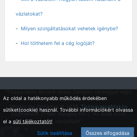
vázlatokat?
Milyen szolgáltatásokat vehetek igénybe?
Hol tölthetem fel a cég logóját?
"Tiszaújváros, Borsod-Abaúj-Zemplén vármegyei régió
Az oldal a hatékonyabb működés érdekében
állásportálja"
Minden jog fentartva © 2026.
TiszaujvarosAllas.hu
sütiket(cookie) használ. További információkért olvassa
Üzemeltető: IT-Nav Hungary Kft. | "Az elsők közé
navigáljuk!"
el a
süti tájékoztatót!
Sütik beállítása
Összes elfogadása