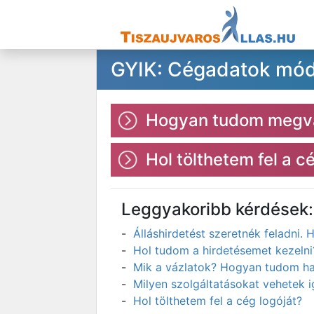
GYIK: Cégadatok mód
Hogyan tudom megvált
Hol tölthetem fel a c
Leggyakoribb kérdések:
Álláshirdetést szeretnék feladni
Hol tudom a hirdetésemet kezelni
Mik a vázlatok? Hogyan tudom has
Milyen szolgáltatásokat vehetek 
Hol tölthetem fel a cég logóját?