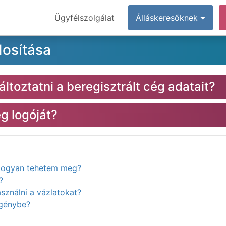
Ügyfélszolgálat
Álláskeresőknek
osítása
oztatni a beregisztrált cég adatait?
ég logóját?
. Hogyan tehetem meg?
?
ználni a vázlatokat?
igénybe?