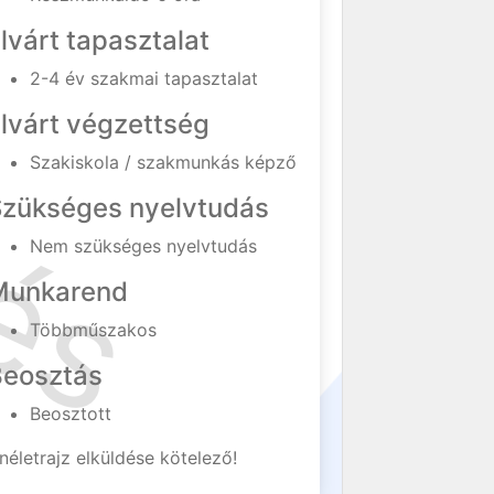
lvárt tapasztalat
2-4 év szakmai tapasztalat
lvárt végzettség
Szakiskola / szakmunkás képző
Szükséges nyelvtudás
Nem szükséges nyelvtudás
Munkarend
Többműszakos
Beosztás
Beosztott
néletrajz elküldése kötelező!