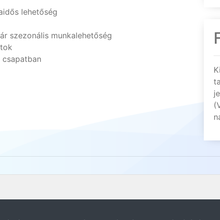
aidős lehetőség
kár szezonális munkalehetőség
atok
ó csapatban
K
t
j
(
n