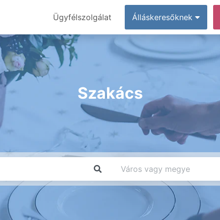
Ügyfélszolgálat
Álláskeresőknek
Szakács