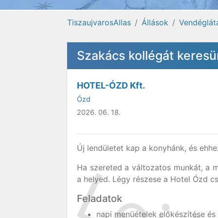
TiszaujvarosAllas
Állások
Vendéglát
Szakács kollégát keres
HOTEL-ÓZD Kft.
Ózd
2026. 06. 18.
Új lendületet kap a konyhánk, és ehh
Ha szereted a változatos munkát, a me
a helyed. Légy részese a Hotel Ózd c
Feladatok
napi menüételek előkészítése és 