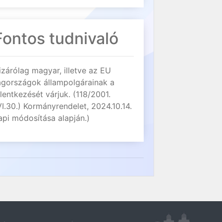
Fontos tudnivaló
izárólag magyar, illetve az EU
agországok állampolgárainak a
elentkezését várjuk. (118/2001.
VI.30.) Kormányrendelet, 2024.10.14.
api módosítása alapján.)