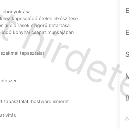
E
 lebonyolítása
khez kapcsolódó ételek elkészítése
éniai előírások szigorú betartása
E
fejlődő konyhai csapat munkájában
 szakmai tapasztalat
módszer
t tapasztalat, hostware ismeret
ativitás
Ö