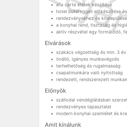
a’la carte ételek készítése
hotel büféreggeli előkészítése és
rendezvényekhez és kitelepülése
a konyhai rend, tisztaság és higi
aktív részvétel egy formálódó, 
Elvárások
szakács végzettség és min. 3 év
önálló, igényes munkavégzés
terhelhetőség és rugalmasság
csapatmunkára való nyitottság
rendezett, rendszerezett munka
Előnyök
szállodai vendéglátásban szerzet
rendezvényes tapasztalat
modern konyhai szemlélet és kre
Amit kínálunk