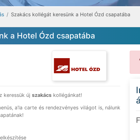
ás
Szakács kollégát keresünk a Hotel Ózd csapatába
ünk a Hotel Ózd csapatába
ez keressük új
szakács
kollégánkat!
á
nüs, a’la carte és rendezvényes világot is, nálunk
sapatának!
F
elkészítése