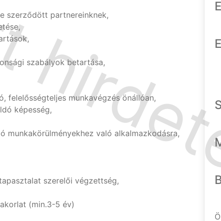
E
se szerződött partnereinknek,
etése,
artások,
E
nsági szabályok betartása,
ó, felelősségteljes munkavégzés önállóan,
ldó képesség,
zó munkakörülményekhez való alkalmazkodásra,
 tapasztalat szerelői végzettség,
akorlat (min.3-5 év)
Ö