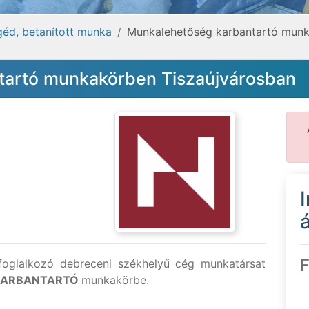
egéd, betanított munka
Munkalehetőség karbantartó munk
tartó munkakörben Tiszaújvárosban
á
F
l foglalkozó debreceni székhelyű cég munkatársat
KARBANTARTÓ
munkakörbe.