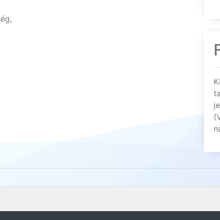
ség,
K
t
j
(
n