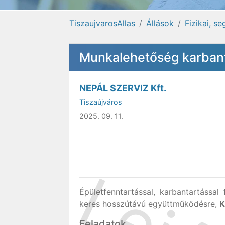
TiszaujvarosAllas
Állások
Fizikai, s
Munkalehetőség karban
NEPÁL SZERVIZ Kft.
Tiszaújváros
2025. 09. 11.
Épületfenntartással, karbantartássa
keres hosszútávú együttműködésre,
Feladatok