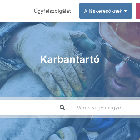
Ügyfélszolgálat
Álláskeresőknek
Karbantartó