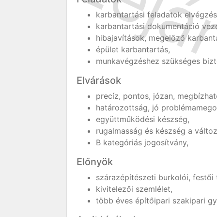
karbantartási feladatok elvégzé
karbantartási dokumentáció vez
hibajavítások, megelőző karbant
épület karbantartás,
munkavégzéshez szükséges bizto
Elvárások
precíz, pontos, józan, megbízhat
határozottság, jó problémamego
együttműködési készség,
rugalmasság és készség a válto
B kategóriás jogosítvány,
Előnyök
szárazépítészeti burkolói, festői
kivitelezői szemlélet,
több éves építőipari szakipari gy