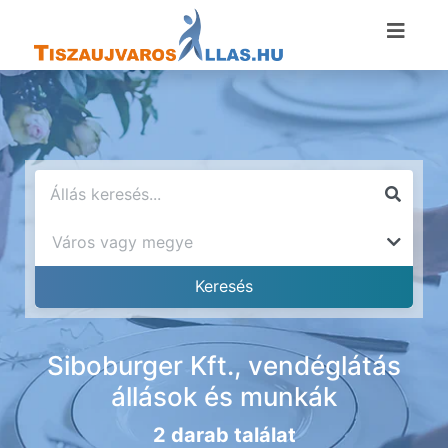
Siboburger Kft., vendéglátás
állások és munkák
2 darab találat