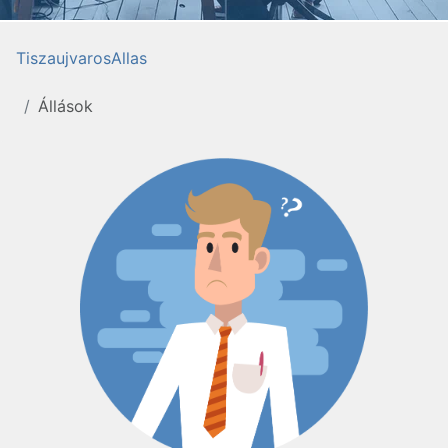
TiszaujvarosAllas
Állások