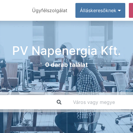
Ügyfélszolgálat
Álláskeresőknek
PV Napenergia Kft.
0 darab találat