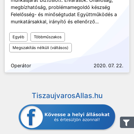
munkásjárat biztosíott. Elvárások: Önállóság,
megbízhatóság, problémamegoldó készség
Felelősség- és minőségtudat Együttműködés a
munkatársakkal, irányító és ellenőrző...
Egyéb
Többműszakos
Megszakítás nélküli (váltásos)
Operátor
2020. 07. 22.
TiszaujvarosAllas.hu