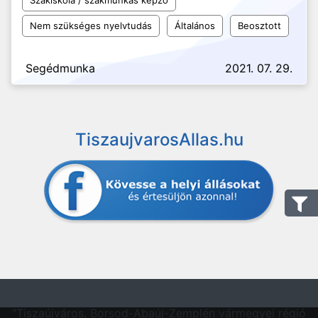
Szakiskola / szakmunkás képző
Nem szükséges nyelvtudás
Általános
Beosztott
Segédmunka
2021. 07. 29.
TiszaujvarosAllas.hu
"Tiszaújváros, Borsod-Abaúj-Zemplén vármegyei régió