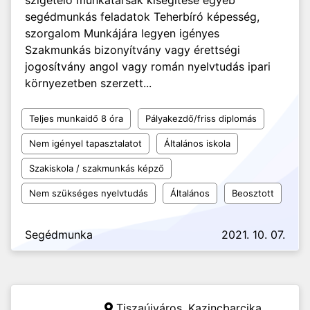
szigetelő munkatársak kisegítése egyéb
segédmunkás feladatok Teherbíró képesség,
szorgalom Munkájára legyen igényes
Szakmunkás bizonyítvány vagy érettségi
jogosítvány angol vagy román nyelvtudás ipari
környezetben szerzett...
Teljes munkaidő 8 óra
Pályakezdő/friss diplomás
Nem igényel tapasztalatot
Általános iskola
Szakiskola / szakmunkás képző
Nem szükséges nyelvtudás
Általános
Beosztott
Segédmunka
2021. 10. 07.
Tiszaújváros, Kazincbarcika,