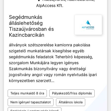
AlpAccess Kft.
Segédmunkás
álláslehetőség
Tiszaújvárosban és
Kazincbarcikán
állványok szétszerelése kamionra pakolása
szigetelő munkatársak kisegítése egyéb
segédmunkás feladatok Teherbíró képesség,
szorgalom Munkájára legyen igényes
Szakmunkás bizonyítvány vagy érettségi
jogosítvány angol vagy román nyelvtudás ipari
környezetben szerzett...
Teljes munkaidő 8 óra
Pályakezdő/friss diplomás
Nem igényel tapasztalatot
Általános iskola