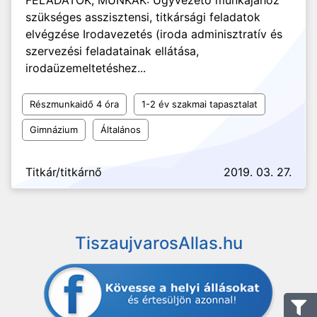
FELADATOK, MUNKÁK: Ügyvezető munkájához
szükséges asszisztensi, titkársági feladatok
elvégzése Irodavezetés (iroda adminisztratív és
szervezési feladatainak ellátása,
irodaüzemeltetéshez...
Részmunkaidő 4 óra
1-2 év szakmai tapasztalat
Gimnázium
Általános
Titkár/titkárnő
2019. 03. 27.
TiszaujvarosAllas.hu