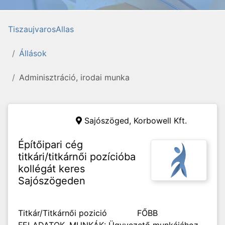
TiszaujvarosAllas
Állások
Adminisztráció, irodai munka
Sajószöged,
Korbowell Kft.
Építőipari cég
titkári/titkárnői pozícióba
kollégát keres
Sajószögeden
Titkár/Titkárnői pozició FŐBB